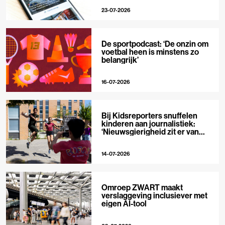
23-07-2026
De sportpodcast: ‘De onzin om
voetbal heen is minstens zo
belangrijk’
16-07-2026
Bij Kidsreporters snuffelen
kinderen aan journalistiek:
‘Nieuwsgierigheid zit er van
nature in’
14-07-2026
Omroep ZWART maakt
verslaggeving inclusiever met
eigen AI-tool