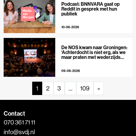
Podcast: BNNVARA gaat op
Reddit in gesprek met hun
publiek
10-06-2026
De NOS kwam naar Groningen:
‘Achterdocht is niet erg, als we
maar praten met wederzijds
respect’
09-06-2026
1
2
3
…
109
»
Contact
070 361 71 11
info@svdj.nl