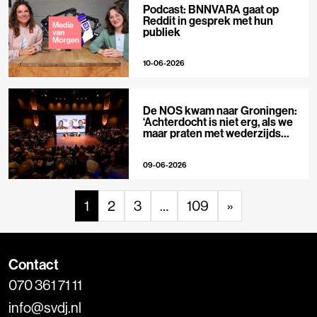
Podcast: BNNVARA gaat op
Reddit in gesprek met hun
publiek
10-06-2026
De NOS kwam naar Groningen:
‘Achterdocht is niet erg, als we
maar praten met wederzijds
respect’
09-06-2026
1
2
3
…
109
»
Contact
070 361 71 11
info@svdj.nl