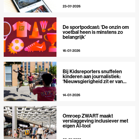
23-07-2026
De sportpodcast: ‘De onzin om
voetbal heen is minstens zo
belangrijk’
16-07-2026
Bij Kidsreporters snuffelen
kinderen aan journalistiek:
‘Nieuwsgierigheid zit er van
nature in’
14-07-2026
Omroep ZWART maakt
verslaggeving inclusiever met
eigen AI-tool