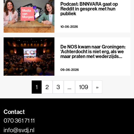
Podcast: BNNVARA gaat op
Reddit in gesprek met hun
publiek
10-06-2026
De NOS kwam naar Groningen:
‘Achterdocht is niet erg, als we
maar praten met wederzijds
respect’
09-06-2026
1
2
3
…
109
»
Contact
070 361 71 11
info@svdj.nl