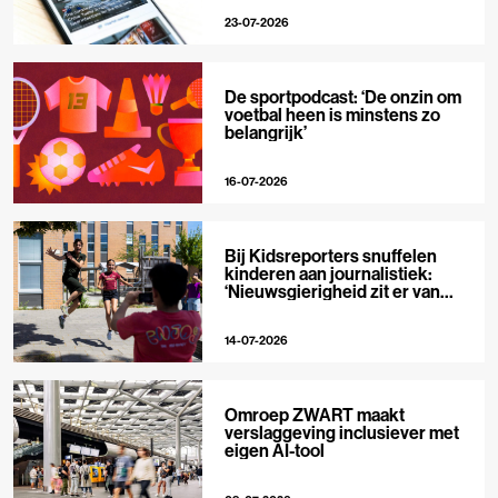
23-07-2026
De sportpodcast: ‘De onzin om
voetbal heen is minstens zo
belangrijk’
16-07-2026
Bij Kidsreporters snuffelen
kinderen aan journalistiek:
‘Nieuwsgierigheid zit er van
nature in’
14-07-2026
Omroep ZWART maakt
verslaggeving inclusiever met
eigen AI-tool