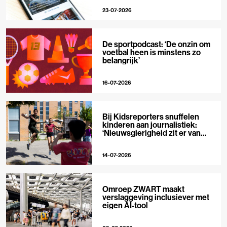
23-07-2026
De sportpodcast: ‘De onzin om
voetbal heen is minstens zo
belangrijk’
16-07-2026
Bij Kidsreporters snuffelen
kinderen aan journalistiek:
‘Nieuwsgierigheid zit er van
nature in’
14-07-2026
Omroep ZWART maakt
verslaggeving inclusiever met
eigen AI-tool