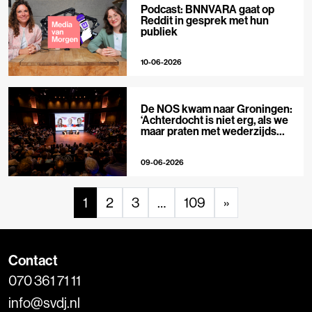
Podcast: BNNVARA gaat op
Reddit in gesprek met hun
publiek
10-06-2026
De NOS kwam naar Groningen:
‘Achterdocht is niet erg, als we
maar praten met wederzijds
respect’
09-06-2026
1
2
3
…
109
»
Contact
070 361 71 11
info@svdj.nl