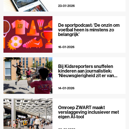
23-07-2026
De sportpodcast: ‘De onzin om
voetbal heen is minstens zo
belangrijk’
16-07-2026
Bij Kidsreporters snuffelen
kinderen aan journalistiek:
‘Nieuwsgierigheid zit er van
nature in’
14-07-2026
Omroep ZWART maakt
verslaggeving inclusiever met
eigen AI-tool