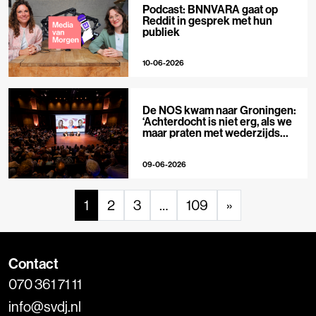
Podcast: BNNVARA gaat op
Reddit in gesprek met hun
publiek
10-06-2026
De NOS kwam naar Groningen:
‘Achterdocht is niet erg, als we
maar praten met wederzijds
respect’
09-06-2026
1
2
3
…
109
»
Contact
070 361 71 11
info@svdj.nl