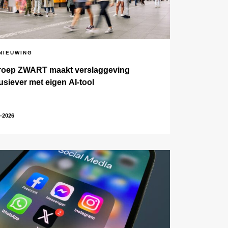
NIEUWING
oep ZWART maakt verslaggeving
usiever met eigen AI-tool
-2026