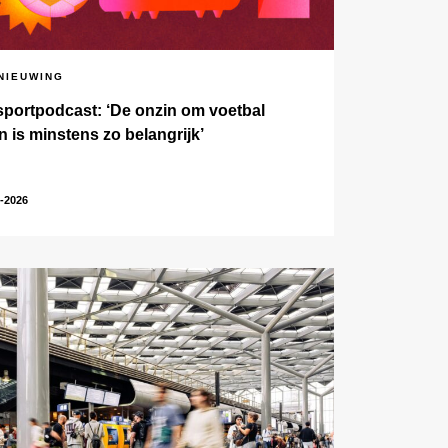
NIEUWING
sportpodcast: ‘De onzin om voetbal
n is minstens zo belangrijk’
-2026