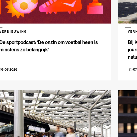
VERNIEUWING
VER
De sportpodcast: ‘De onzin om voetbal heen is
Bij 
minstens zo belangrijk’
jour
natu
16-07-2026
14-0