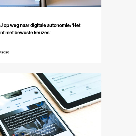
J
 op weg naar digitale autonomie: ‘Het
int met bewuste keuzes’
7-2026