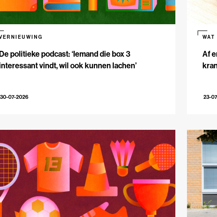
VERNIEUWING
WAT
De politieke podcast: ‘Iemand die box 3
Af e
interessant vindt, wil ook kunnen lachen’
kran
30-07-2026
23-0