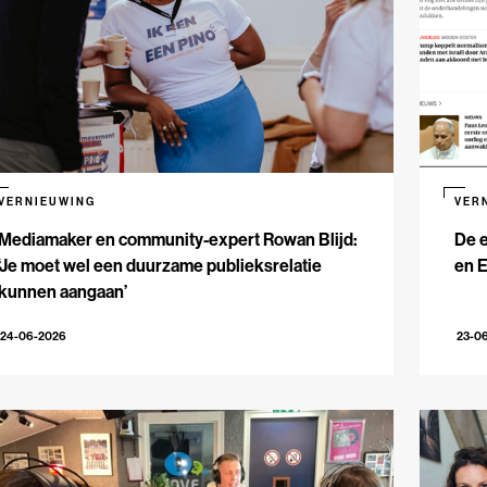
VERNIEUWING
VER
Mediamaker en community-expert Rowan Blijd:
De e
‘Je moet wel een duurzame publieksrelatie
en 
kunnen aangaan’
24-06-2026
23-0