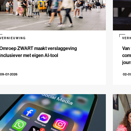
VERNIEUWING
VER
Omroep ZWART maakt verslaggeving
Van 
inclusiever met eigen AI-tool
comm
jour
09-07-2026
02-0