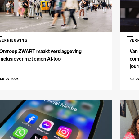
VERNIEUWING
VER
Omroep ZWART maakt verslaggeving
Van 
inclusiever met eigen AI-tool
comm
jour
09-07-2026
02-0