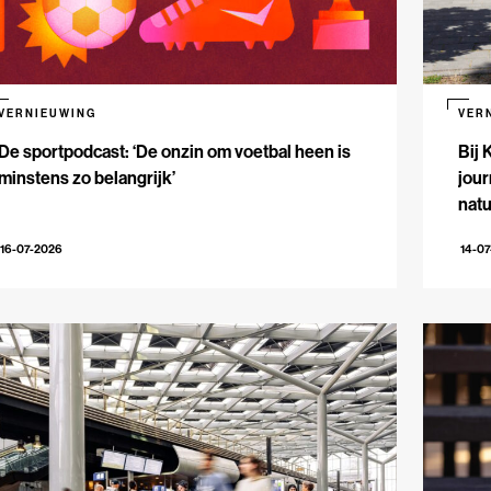
VERNIEUWING
VER
De sportpodcast: ‘De onzin om voetbal heen is
Bij 
minstens zo belangrijk’
jour
natu
16-07-2026
14-0