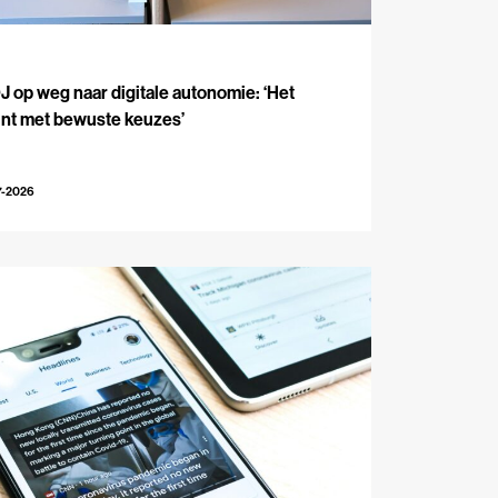
J
 op weg naar digitale autonomie: ‘Het
int met bewuste keuzes’
7-2026