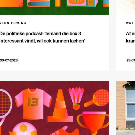
VERNIEUWING
WAT
De politieke podcast: ‘Iemand die box 3
Af e
interessant vindt, wil ook kunnen lachen’
kran
30-07-2026
23-0