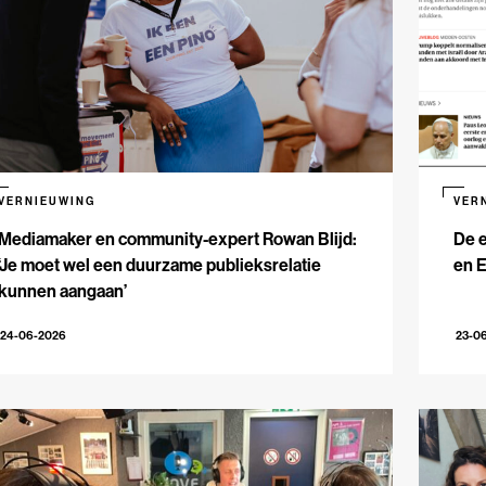
VERNIEUWING
VER
Mediamaker en community-expert Rowan Blijd:
De e
‘Je moet wel een duurzame publieksrelatie
en 
kunnen aangaan’
24-06-2026
23-0