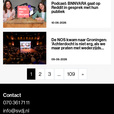
Podcast: BNNVARA gaat op
Reddit in gesprek met hun
publiek
10-06-2026
De NOS kwam naar Groningen:
‘Achterdocht is niet erg, als we
maar praten met wederzijds
respect’
09-06-2026
1
2
3
…
109
»
Contact
070 361 71 11
info@svdj.nl