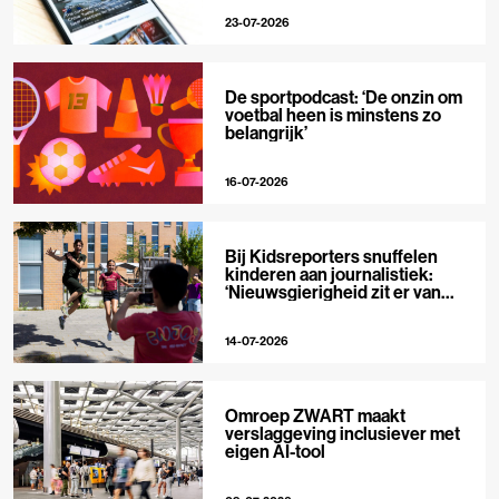
23-07-2026
De sportpodcast: ‘De onzin om
voetbal heen is minstens zo
belangrijk’
16-07-2026
Bij Kidsreporters snuffelen
kinderen aan journalistiek:
‘Nieuwsgierigheid zit er van
nature in’
14-07-2026
Omroep ZWART maakt
verslaggeving inclusiever met
eigen AI-tool