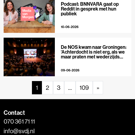
Podcast: BNNVARA gaat op
Reddit in gesprek met hun
publiek
10-06-2026
De NOS kwam naar Groningen:
‘Achterdocht is niet erg, als we
maar praten met wederzijds
respect’
09-06-2026
1
2
3
…
109
»
Contact
070 361 71 11
info@svdj.nl