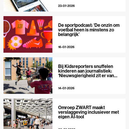
23-07-2026
De sportpodcast: ‘De onzin om
voetbal heen is minstens zo
belangrijk’
16-07-2026
Bij Kidsreporters snuffelen
kinderen aan journalistiek:
‘Nieuwsgierigheid zit er van
nature in’
14-07-2026
Omroep ZWART maakt
verslaggeving inclusiever met
eigen AI-tool