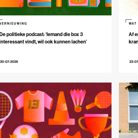
VERNIEUWING
WAT
De politieke podcast: ‘Iemand die box 3
Af e
interessant vindt, wil ook kunnen lachen’
kran
30-07-2026
23-0