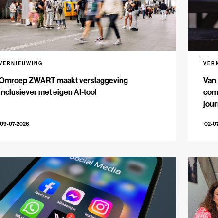
VERNIEUWING
VER
Omroep ZWART maakt verslaggeving
Van 
inclusiever met eigen AI-tool
comm
jour
09-07-2026
02-0