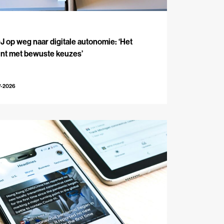
J
 op weg naar digitale autonomie: ‘Het
int met bewuste keuzes’
7-2026