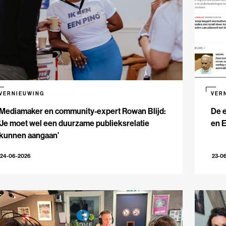
VERNIEUWING
VER
Mediamaker en community-expert Rowan Blijd:
De e
‘Je moet wel een duurzame publieksrelatie
en 
kunnen aangaan’
24-06-2026
23-0