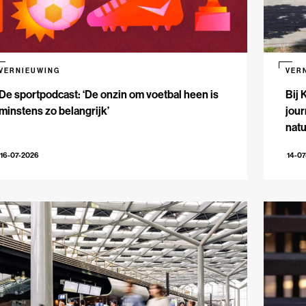
VERNIEUWING
VER
De sportpodcast: ‘De onzin om voetbal heen is
Bij 
minstens zo belangrijk’
jour
natu
16-07-2026
14-0