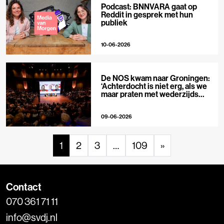
Podcast: BNNVARA gaat op
Reddit in gesprek met hun
publiek
10-06-2026
De NOS kwam naar Groningen:
‘Achterdocht is niet erg, als we
maar praten met wederzijds
respect’
09-06-2026
1
2
3
…
109
»
Contact
070 361 71 11
info@svdj.nl