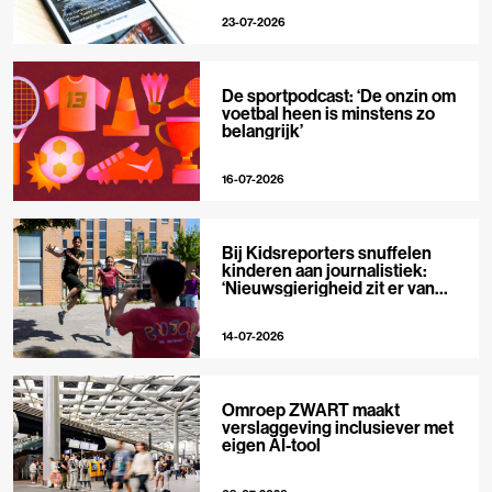
23-07-2026
De sportpodcast: ‘De onzin om
voetbal heen is minstens zo
belangrijk’
16-07-2026
Bij Kidsreporters snuffelen
kinderen aan journalistiek:
‘Nieuwsgierigheid zit er van
nature in’
14-07-2026
Omroep ZWART maakt
verslaggeving inclusiever met
eigen AI-tool