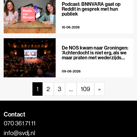
Podcast: BNNVARA gaat op
Reddit in gesprek met hun
publiek
10-06-2026
De NOS kwam naar Groningen:
‘Achterdocht is niet erg, als we
maar praten met wederzijds
respect’
09-06-2026
1
2
3
…
109
»
Contact
070 361 71 11
info@svdj.nl