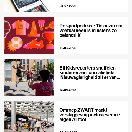
23-07-2026
De sportpodcast: ‘De onzin om
voetbal heen is minstens zo
belangrijk’
16-07-2026
Bij Kidsreporters snuffelen
kinderen aan journalistiek:
‘Nieuwsgierigheid zit er van
nature in’
14-07-2026
Omroep ZWART maakt
verslaggeving inclusiever met
eigen AI-tool