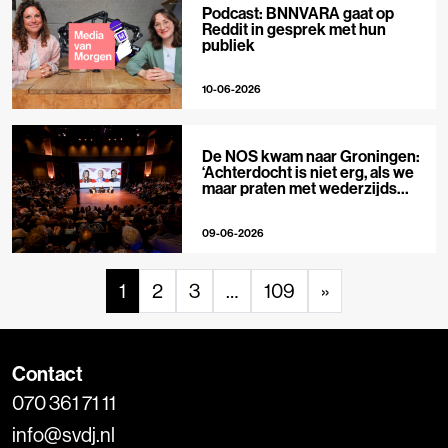
Podcast: BNNVARA gaat op
Reddit in gesprek met hun
publiek
10-06-2026
De NOS kwam naar Groningen:
‘Achterdocht is niet erg, als we
maar praten met wederzijds
respect’
09-06-2026
1
2
3
…
109
»
Contact
070 361 71 11
info@svdj.nl