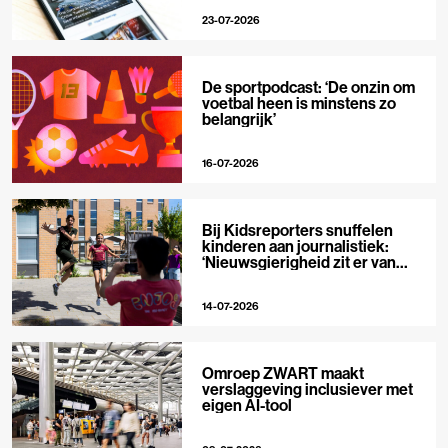
23-07-2026
De sportpodcast: ‘De onzin om
voetbal heen is minstens zo
belangrijk’
16-07-2026
Bij Kidsreporters snuffelen
kinderen aan journalistiek:
‘Nieuwsgierigheid zit er van
nature in’
14-07-2026
Omroep ZWART maakt
verslaggeving inclusiever met
eigen AI-tool