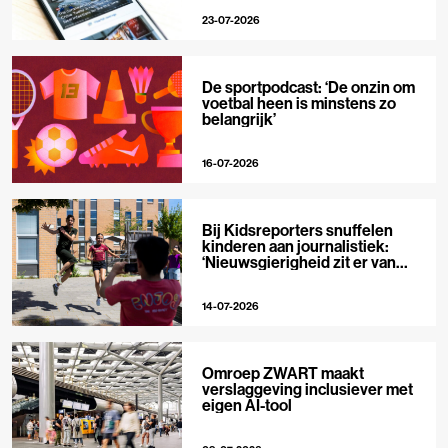
23-07-2026
De sportpodcast: ‘De onzin om
voetbal heen is minstens zo
belangrijk’
16-07-2026
Bij Kidsreporters snuffelen
kinderen aan journalistiek:
‘Nieuwsgierigheid zit er van
nature in’
14-07-2026
Omroep ZWART maakt
verslaggeving inclusiever met
eigen AI-tool