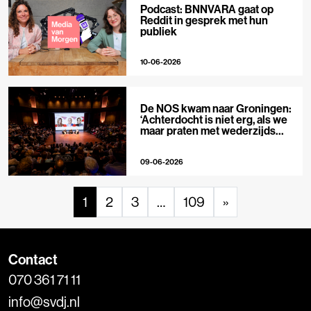
Podcast: BNNVARA gaat op
Reddit in gesprek met hun
publiek
10-06-2026
De NOS kwam naar Groningen:
‘Achterdocht is niet erg, als we
maar praten met wederzijds
respect’
09-06-2026
1
2
3
…
109
»
Contact
070 361 71 11
info@svdj.nl