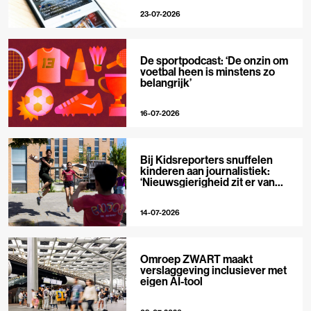
23-07-2026
De sportpodcast: ‘De onzin om
voetbal heen is minstens zo
belangrijk’
16-07-2026
Bij Kidsreporters snuffelen
kinderen aan journalistiek:
‘Nieuwsgierigheid zit er van
nature in’
14-07-2026
Omroep ZWART maakt
verslaggeving inclusiever met
eigen AI-tool