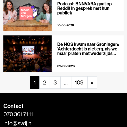
Podcast: BNNVARA gaat op
Reddit in gesprek met hun
publiek
10-06-2026
De NOS kwam naar Groningen:
‘Achterdocht is niet erg, als we
maar praten met wederzijds
respect’
09-06-2026
1
2
3
…
109
»
Contact
070 361 71 11
info@svdj.nl