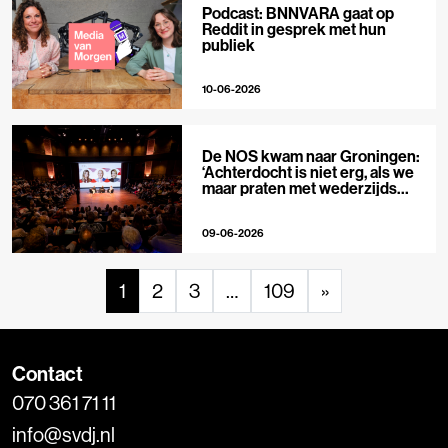
Podcast: BNNVARA gaat op
Reddit in gesprek met hun
publiek
10-06-2026
De NOS kwam naar Groningen:
‘Achterdocht is niet erg, als we
maar praten met wederzijds
respect’
09-06-2026
1
2
3
…
109
»
Contact
070 361 71 11
info@svdj.nl