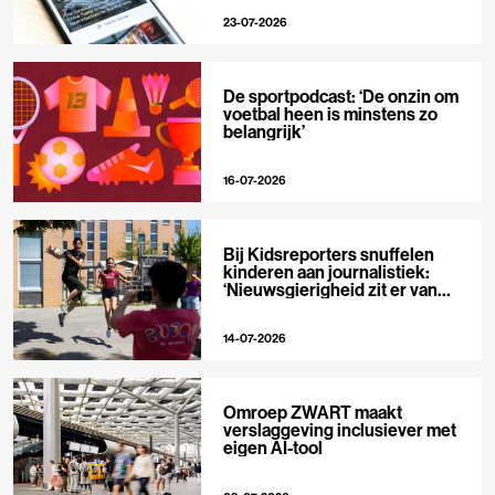
23-07-2026
De sportpodcast: ‘De onzin om
voetbal heen is minstens zo
belangrijk’
16-07-2026
Bij Kidsreporters snuffelen
kinderen aan journalistiek:
‘Nieuwsgierigheid zit er van
nature in’
14-07-2026
Omroep ZWART maakt
verslaggeving inclusiever met
eigen AI-tool