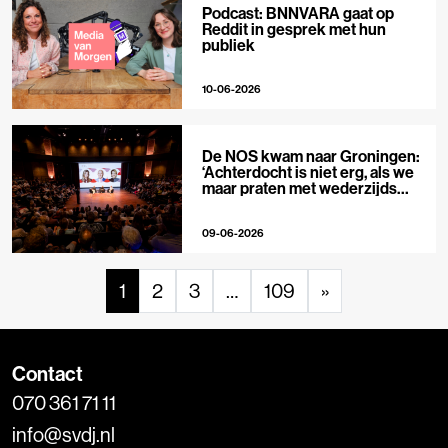
Podcast: BNNVARA gaat op
Reddit in gesprek met hun
publiek
10-06-2026
De NOS kwam naar Groningen:
‘Achterdocht is niet erg, als we
maar praten met wederzijds
respect’
09-06-2026
1
2
3
…
109
»
Contact
070 361 71 11
info@svdj.nl