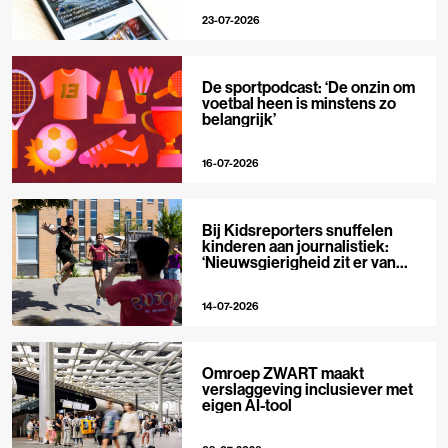
23-07-2026
De sportpodcast: ‘De onzin om
voetbal heen is minstens zo
belangrijk’
16-07-2026
Bij Kidsreporters snuffelen
kinderen aan journalistiek:
‘Nieuwsgierigheid zit er van
nature in’
14-07-2026
Omroep ZWART maakt
verslaggeving inclusiever met
eigen AI-tool