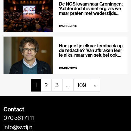
De NOS kwam naar Groningen:
‘Achterdocht is niet erg, als we
maar praten met wederzijds
respect’
09-06-2026
Hoe geef je elkaar feedback op
de redactie? ‘Van afkraken leer
je niks, maar van gejubel ook
niet’
03-06-2026
1
2
3
…
109
»
Contact
070 361 71 11
info@svdj.nl