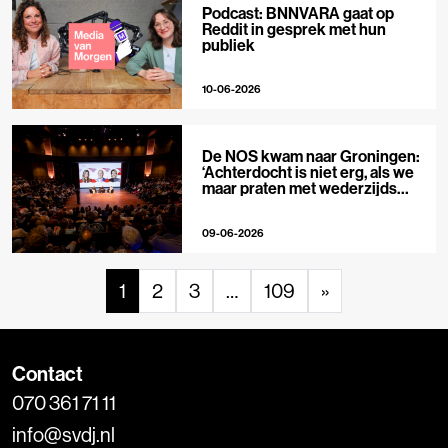
Podcast: BNNVARA gaat op
Reddit in gesprek met hun
publiek
10-06-2026
De NOS kwam naar Groningen:
‘Achterdocht is niet erg, als we
maar praten met wederzijds
respect’
09-06-2026
1
2
3
…
109
»
Contact
070 361 71 11
info@svdj.nl