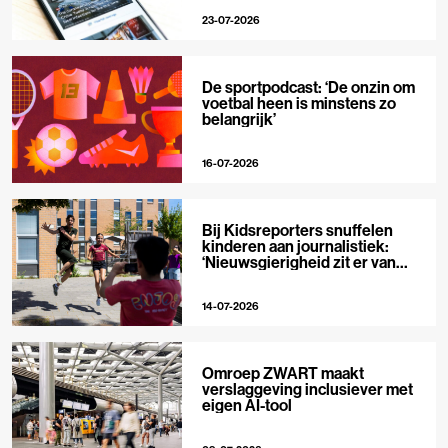
23-07-2026
De sportpodcast: ‘De onzin om
voetbal heen is minstens zo
belangrijk’
16-07-2026
Bij Kidsreporters snuffelen
kinderen aan journalistiek:
‘Nieuwsgierigheid zit er van
nature in’
14-07-2026
Omroep ZWART maakt
verslaggeving inclusiever met
eigen AI-tool