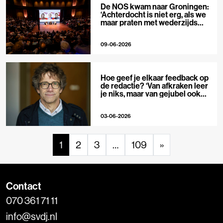
De NOS kwam naar Groningen:
‘Achterdocht is niet erg, als we
maar praten met wederzijds
respect’
09-06-2026
Hoe geef je elkaar feedback op
de redactie? ‘Van afkraken leer
je niks, maar van gejubel ook
niet’
03-06-2026
1
2
3
…
109
»
Contact
070 361 71 11
info@svdj.nl