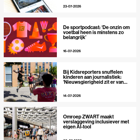
23-07-2026
De sportpodcast: ‘De onzin om
voetbal heen is minstens zo
belangrijk’
16-07-2026
Bij Kidsreporters snuffelen
kinderen aan journalistiek:
‘Nieuwsgierigheid zit er van
nature in’
14-07-2026
Omroep ZWART maakt
verslaggeving inclusiever met
eigen AI-tool