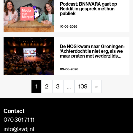
Podcast: BNNVARA gaat op
Reddit in gesprek met hun
publiek
10-06-2026
De NOS kwam naar Groningen:
‘Achterdocht is niet erg, als we
maar praten met wederzijds
respect’
09-06-2026
1
2
3
…
109
»
Contact
070 361 71 11
info@svdj.nl