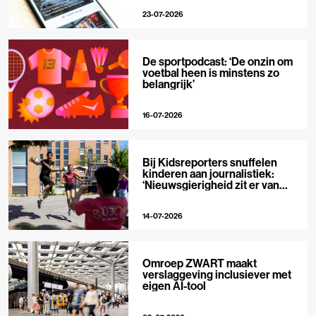
23-07-2026
De sportpodcast: ‘De onzin om
voetbal heen is minstens zo
belangrijk’
16-07-2026
Bij Kidsreporters snuffelen
kinderen aan journalistiek:
‘Nieuwsgierigheid zit er van
nature in’
14-07-2026
Omroep ZWART maakt
verslaggeving inclusiever met
eigen AI-tool