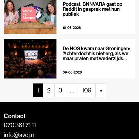
Podcast: BNNVARA gaat op
Reddit in gesprek met hun
publiek
10-06-2026
De NOS kwam naar Groningen:
‘Achterdocht is niet erg, als we
maar praten met wederzijds
respect’
09-06-2026
1
2
3
…
109
»
Contact
070 361 71 11
info@svdj.nl