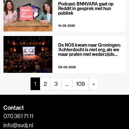
Podcast: BNNVARA gaat op
Reddit in gesprek met hun
publiek
10-06-2026
De NOS kwam naar Groningen:
‘Achterdocht is niet erg, als we
maar praten met wederzijds
respect’
09-06-2026
1
2
3
…
109
»
Contact
070 361 71 11
info@svdj.nl