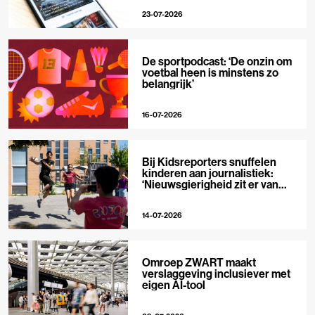
23-07-2026
De sportpodcast: ‘De onzin om
voetbal heen is minstens zo
belangrijk’
16-07-2026
Bij Kidsreporters snuffelen
kinderen aan journalistiek:
‘Nieuwsgierigheid zit er van
nature in’
14-07-2026
Omroep ZWART maakt
verslaggeving inclusiever met
eigen AI-tool