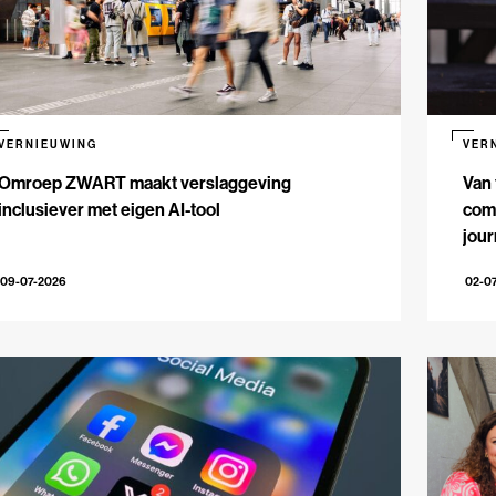
VERNIEUWING
VER
Omroep ZWART maakt verslaggeving
Van 
inclusiever met eigen AI-tool
comm
jour
09-07-2026
02-0