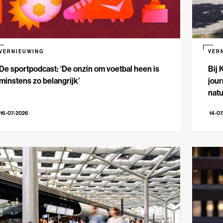
VERNIEUWING
VER
De sportpodcast: ‘De onzin om voetbal heen is
Bij 
minstens zo belangrijk’
jour
natu
16-07-2026
14-0