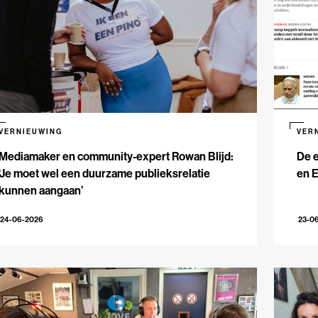
VERNIEUWING
VER
Mediamaker en community-expert Rowan Blijd:
De e
‘Je moet wel een duurzame publieksrelatie
en 
kunnen aangaan’
24-06-2026
23-0