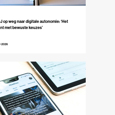
J
 op weg naar digitale autonomie: ‘Het
int met bewuste keuzes’
7-2026