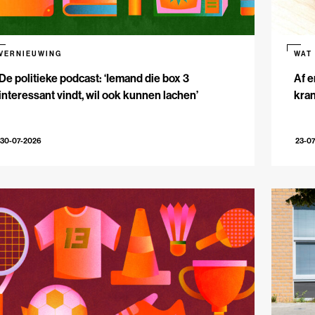
VERNIEUWING
WAT
De politieke podcast: ‘Iemand die box 3
Af e
interessant vindt, wil ook kunnen lachen’
kran
30-07-2026
23-0