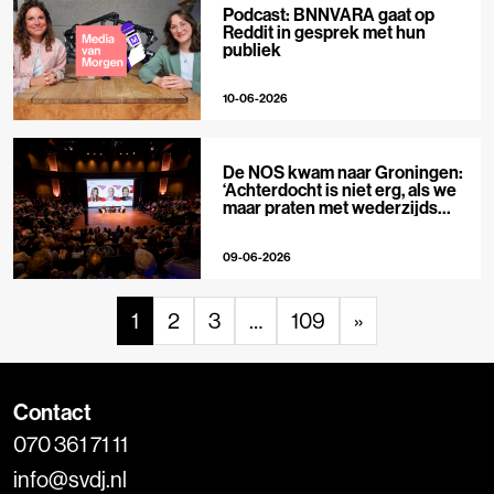
Podcast: BNNVARA gaat op
Reddit in gesprek met hun
publiek
10-06-2026
De NOS kwam naar Groningen:
‘Achterdocht is niet erg, als we
maar praten met wederzijds
respect’
09-06-2026
1
2
3
…
109
»
Contact
070 361 71 11
info@svdj.nl