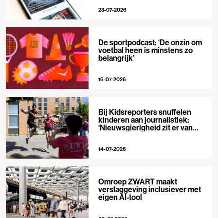
23-07-2026
De sportpodcast: ‘De onzin om
voetbal heen is minstens zo
belangrijk’
16-07-2026
Bij Kidsreporters snuffelen
kinderen aan journalistiek:
‘Nieuwsgierigheid zit er van
nature in’
14-07-2026
Omroep ZWART maakt
verslaggeving inclusiever met
eigen AI-tool