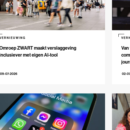
VERNIEUWING
VER
Omroep ZWART maakt verslaggeving
Van 
inclusiever met eigen AI-tool
comm
jour
09-07-2026
02-0