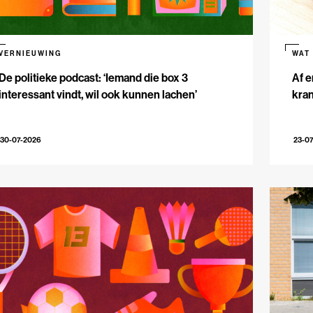
VERNIEUWING
WAT
De politieke podcast: ‘Iemand die box 3
Af e
interessant vindt, wil ook kunnen lachen’
kran
30-07-2026
23-0