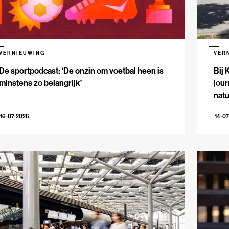
VERNIEUWING
VER
De sportpodcast: ‘De onzin om voetbal heen is
Bij 
minstens zo belangrijk’
jour
natu
16-07-2026
14-0