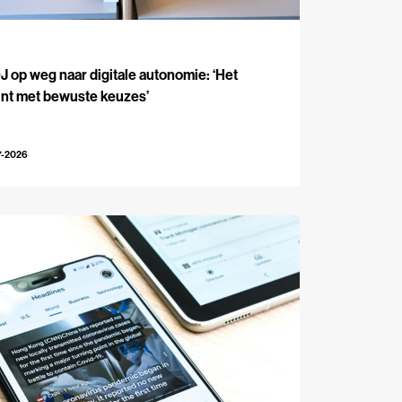
J
 op weg naar digitale autonomie: ‘Het
int met bewuste keuzes’
7-2026