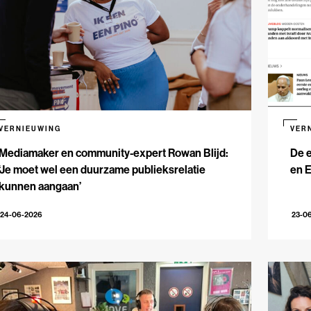
VERNIEUWING
VER
Mediamaker en community-expert Rowan Blijd:
De e
‘Je moet wel een duurzame publieksrelatie
en 
kunnen aangaan’
24-06-2026
23-0