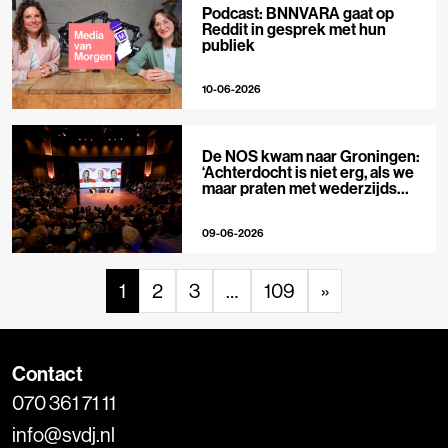
Podcast: BNNVARA gaat op
Reddit in gesprek met hun
publiek
10-06-2026
De NOS kwam naar Groningen:
‘Achterdocht is niet erg, als we
maar praten met wederzijds
respect’
09-06-2026
1
2
3
…
109
»
Contact
070 361 71 11
info@svdj.nl