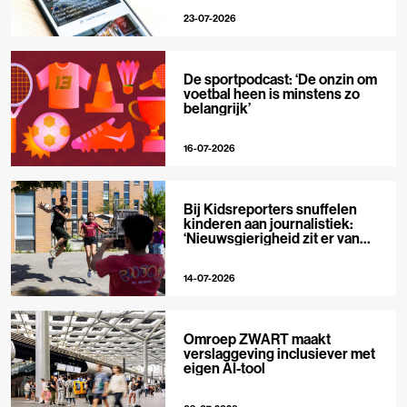
23-07-2026
De sportpodcast: ‘De onzin om
voetbal heen is minstens zo
belangrijk’
16-07-2026
Bij Kidsreporters snuffelen
kinderen aan journalistiek:
‘Nieuwsgierigheid zit er van
nature in’
14-07-2026
Omroep ZWART maakt
verslaggeving inclusiever met
eigen AI-tool