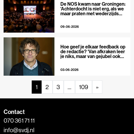
De NOS kwam naar Groningen:
‘Achterdocht is niet erg, als we
maar praten met wederzijds
respect’
09-06-2026
Hoe geef je elkaar feedback op
de redactie? ‘Van afkraken leer
je niks, maar van gejubel ook
niet’
03-06-2026
1
2
3
…
109
»
Contact
070 361 71 11
info@svdj.nl