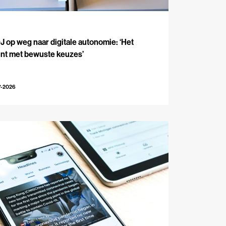
J
 op weg naar digitale autonomie: ‘Het
int met bewuste keuzes’
7-2026