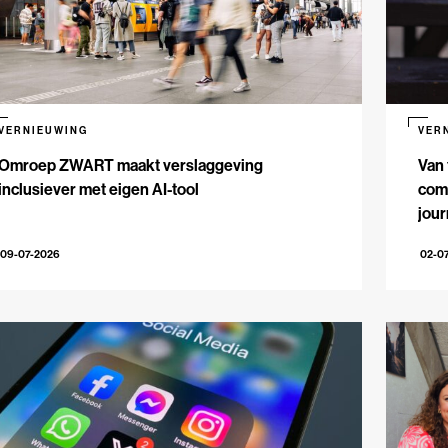
VERNIEUWING
VER
Omroep ZWART maakt verslaggeving
Van 
inclusiever met eigen AI-tool
comm
jour
09-07-2026
02-0