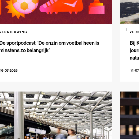
VERNIEUWING
VER
De sportpodcast: ‘De onzin om voetbal heen is
Bij 
minstens zo belangrijk’
jour
natu
16-07-2026
14-0