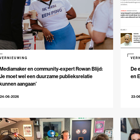
VERNIEUWING
VER
Mediamaker en community-expert Rowan Blijd:
De e
‘Je moet wel een duurzame publieksrelatie
en 
kunnen aangaan’
24-06-2026
23-0