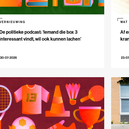
VERNIEUWING
WAT
De politieke podcast: ‘Iemand die box 3
Af e
interessant vindt, wil ook kunnen lachen’
kran
30-07-2026
23-0