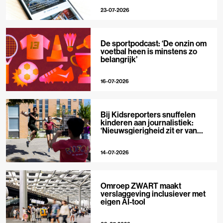
23-07-2026
De sportpodcast: ‘De onzin om
voetbal heen is minstens zo
belangrijk’
16-07-2026
Bij Kidsreporters snuffelen
kinderen aan journalistiek:
‘Nieuwsgierigheid zit er van
nature in’
14-07-2026
Omroep ZWART maakt
verslaggeving inclusiever met
eigen AI-tool