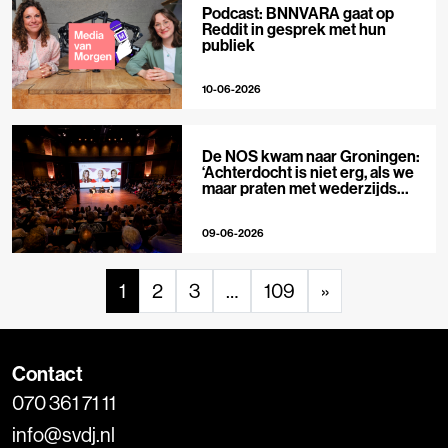
Podcast: BNNVARA gaat op
Reddit in gesprek met hun
publiek
10-06-2026
De NOS kwam naar Groningen:
‘Achterdocht is niet erg, als we
maar praten met wederzijds
respect’
09-06-2026
1
2
3
…
109
»
Contact
070 361 71 11
info@svdj.nl