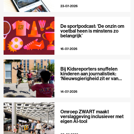
23-07-2026
De sportpodcast: ‘De onzin om
voetbal heen is minstens zo
belangrijk’
16-07-2026
Bij Kidsreporters snuffelen
kinderen aan journalistiek:
‘Nieuwsgierigheid zit er van
nature in’
14-07-2026
Omroep ZWART maakt
verslaggeving inclusiever met
eigen AI-tool