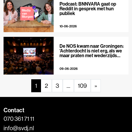
Podcast: BNNVARA gaat op
Reddit in gesprek met hun
publiek
10-06-2026
De NOS kwam naar Groningen:
‘Achterdocht is niet erg, als we
maar praten met wederzijds
respect’
09-06-2026
1
2
3
…
109
»
Contact
070 361 71 11
info@svdj.nl