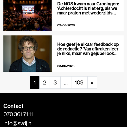
De NOS kwam naar Groningen:
‘Achterdocht is niet erg, als we
maar praten met wederzijds
respect’
09-06-2026
Hoe geef je elkaar feedback op
de redactie? ‘Van afkraken leer
je niks, maar van gejubel ook
niet’
03-06-2026
1
2
3
…
109
»
Contact
070 361 71 11
info@svdj.nl