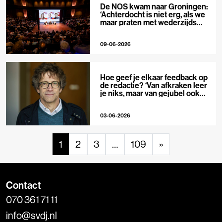
De NOS kwam naar Groningen:
‘Achterdocht is niet erg, als we
maar praten met wederzijds
respect’
09-06-2026
Hoe geef je elkaar feedback op
de redactie? ‘Van afkraken leer
je niks, maar van gejubel ook
niet’
03-06-2026
1
2
3
…
109
»
Contact
070 361 71 11
info@svdj.nl