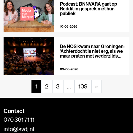
Podcast: BNNVARA gaat op
Reddit in gesprek met hun
publiek
10-06-2026
De NOS kwam naar Groningen:
‘Achterdocht is niet erg, als we
maar praten met wederzijds
respect’
09-06-2026
1
2
3
…
109
»
Contact
070 361 71 11
info@svdj.nl