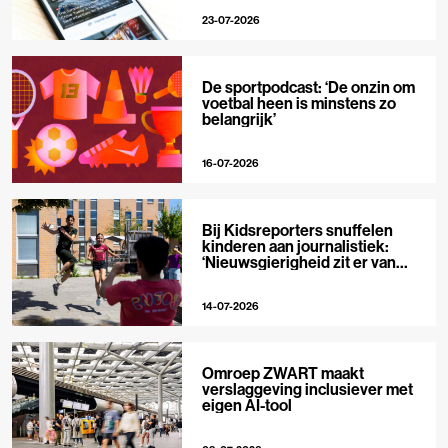
23-07-2026
De sportpodcast: ‘De onzin om
voetbal heen is minstens zo
belangrijk’
16-07-2026
Bij Kidsreporters snuffelen
kinderen aan journalistiek:
‘Nieuwsgierigheid zit er van
nature in’
14-07-2026
Omroep ZWART maakt
verslaggeving inclusiever met
eigen AI-tool