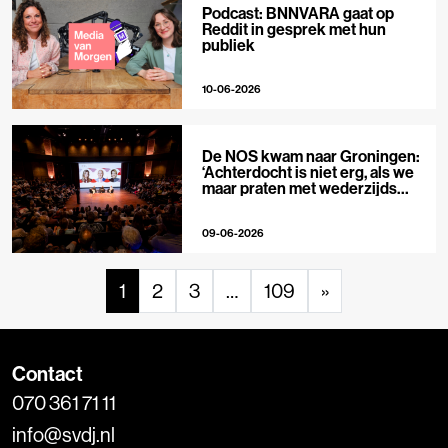
Podcast: BNNVARA gaat op
Reddit in gesprek met hun
publiek
10-06-2026
De NOS kwam naar Groningen:
‘Achterdocht is niet erg, als we
maar praten met wederzijds
respect’
09-06-2026
1
2
3
…
109
»
Contact
070 361 71 11
info@svdj.nl