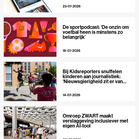
23-07-2026
De sportpodcast: ‘De onzin om
voetbal heen is minstens zo
belangrijk’
16-07-2026
Bij Kidsreporters snuffelen
kinderen aan journalistiek:
‘Nieuwsgierigheid zit er van
nature in’
14-07-2026
Omroep ZWART maakt
verslaggeving inclusiever met
eigen AI-tool