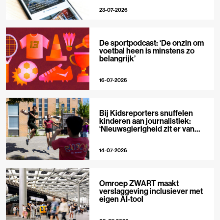
23-07-2026
De sportpodcast: ‘De onzin om
voetbal heen is minstens zo
belangrijk’
16-07-2026
Bij Kidsreporters snuffelen
kinderen aan journalistiek:
‘Nieuwsgierigheid zit er van
nature in’
14-07-2026
Omroep ZWART maakt
verslaggeving inclusiever met
eigen AI-tool