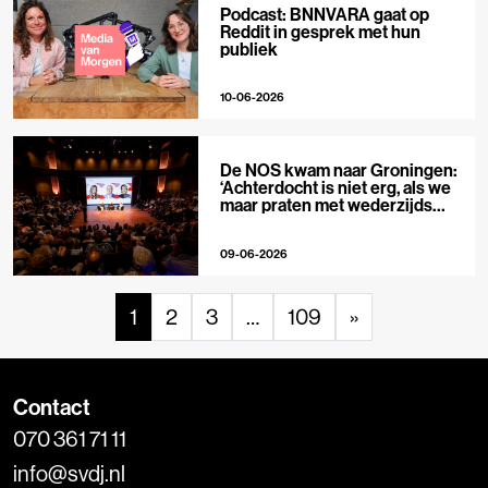
Podcast: BNNVARA gaat op
Reddit in gesprek met hun
publiek
10-06-2026
De NOS kwam naar Groningen:
‘Achterdocht is niet erg, als we
maar praten met wederzijds
respect’
09-06-2026
1
2
3
…
109
»
Contact
070 361 71 11
info@svdj.nl