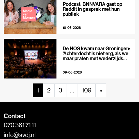
Podcast: BNNVARA gaat op
Reddit in gesprek met hun
publiek
10-06-2026
De NOS kwam naar Groningen:
‘Achterdocht is niet erg, als we
maar praten met wederzijds
respect’
09-06-2026
1
2
3
…
109
»
Contact
070 361 71 11
info@svdj.nl