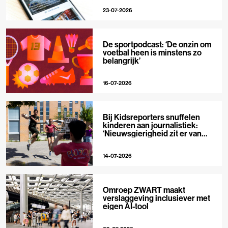
23-07-2026
De sportpodcast: ‘De onzin om
voetbal heen is minstens zo
belangrijk’
16-07-2026
Bij Kidsreporters snuffelen
kinderen aan journalistiek:
‘Nieuwsgierigheid zit er van
nature in’
14-07-2026
Omroep ZWART maakt
verslaggeving inclusiever met
eigen AI-tool