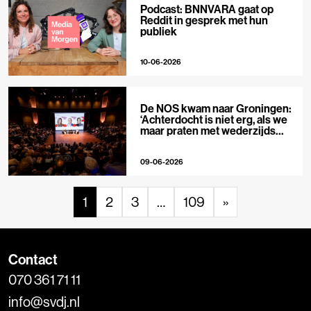
Podcast: BNNVARA gaat op
Reddit in gesprek met hun
publiek
10-06-2026
De NOS kwam naar Groningen:
‘Achterdocht is niet erg, als we
maar praten met wederzijds
respect’
09-06-2026
1
2
3
…
109
»
Contact
070 361 71 11
info@svdj.nl