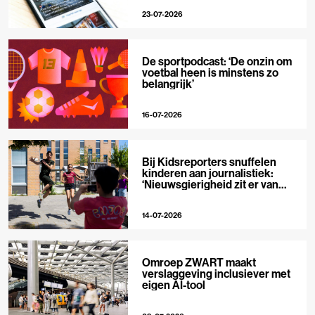
23-07-2026
De sportpodcast: ‘De onzin om
voetbal heen is minstens zo
belangrijk’
16-07-2026
Bij Kidsreporters snuffelen
kinderen aan journalistiek:
‘Nieuwsgierigheid zit er van
nature in’
14-07-2026
Omroep ZWART maakt
verslaggeving inclusiever met
eigen AI-tool