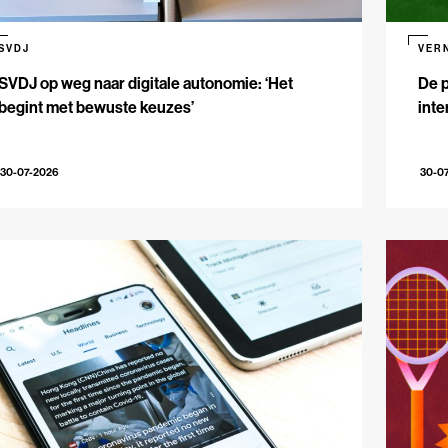
SVDJ
VER
SVDJ op weg naar digitale autonomie: ‘Het
De p
begint met bewuste keuzes’
inte
30-07-2026
30-0