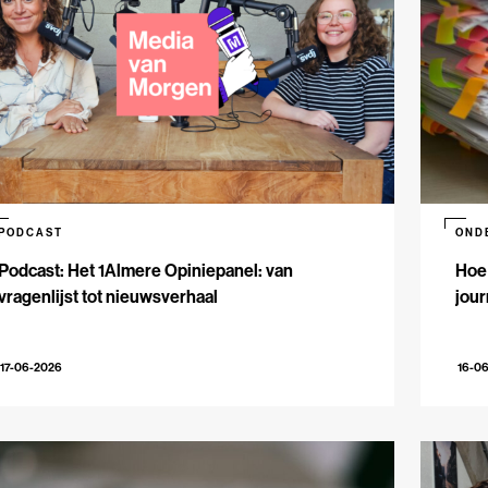
PODCAST
OND
Podcast: Het 1Almere Opiniepanel: van
Hoe 
vragenlijst tot nieuwsverhaal
jour
17-06-2026
16-0