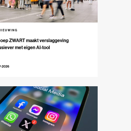
NIEUWING
oep ZWART maakt verslaggeving
usiever met eigen AI-tool
7-2026