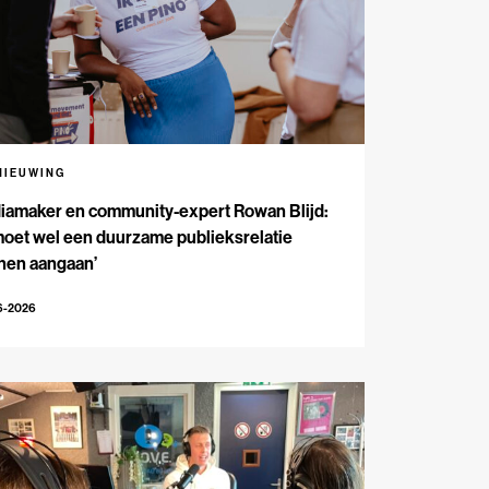
NIEUWING
iamaker en community-expert Rowan Blijd:
moet wel een duurzame publieksrelatie
nen aangaan’
6-2026