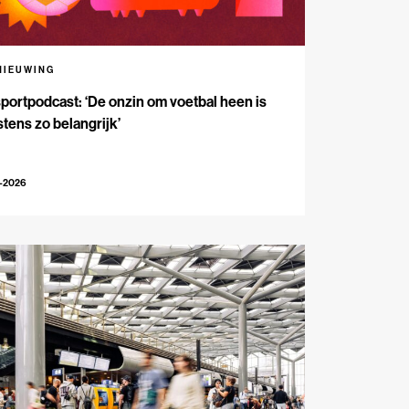
NIEUWING
portpodcast: ‘De onzin om voetbal heen is
tens zo belangrijk’
7-2026