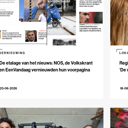
VERNIEUWING
LOK
De etalage van het nieuws: NOS, de Volkskrant
Reg
en EenVandaag vernieuwden hun voorpagina
‘De 
23-06-2026
18-0