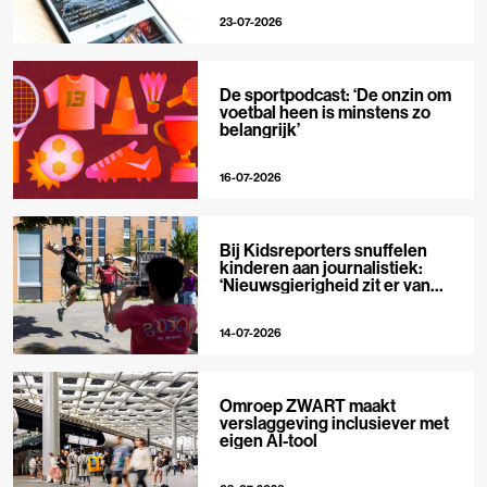
23-07-2026
De sportpodcast: ‘De onzin om
voetbal heen is minstens zo
belangrijk’
16-07-2026
Bij Kidsreporters snuffelen
kinderen aan journalistiek:
‘Nieuwsgierigheid zit er van
nature in’
14-07-2026
Omroep ZWART maakt
verslaggeving inclusiever met
eigen AI-tool