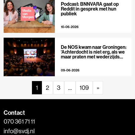
Podcast: BNNVARA gaat op
Reddit in gesprek met hun
publiek
10-06-2026
De NOS kwam naar Groningen:
‘Achterdocht is niet erg, als we
maar praten met wederzijds
respect’
09-06-2026
1
2
3
…
109
»
Contact
070 361 71 11
info@svdj.nl