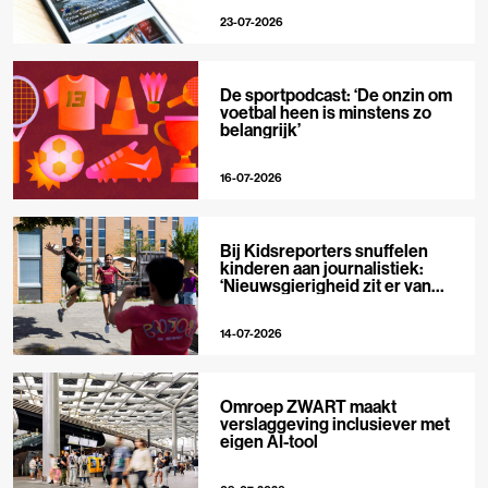
23-07-2026
De sportpodcast: ‘De onzin om
voetbal heen is minstens zo
belangrijk’
16-07-2026
Bij Kidsreporters snuffelen
kinderen aan journalistiek:
‘Nieuwsgierigheid zit er van
nature in’
14-07-2026
Omroep ZWART maakt
verslaggeving inclusiever met
eigen AI-tool