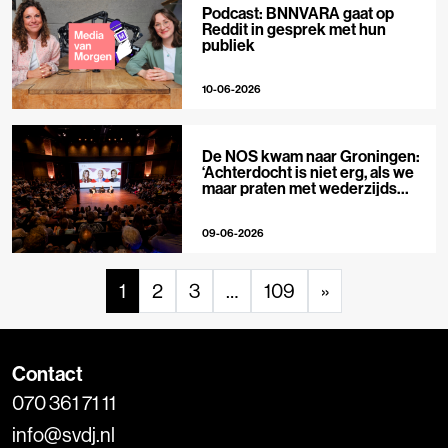
Podcast: BNNVARA gaat op
Reddit in gesprek met hun
publiek
10-06-2026
De NOS kwam naar Groningen:
‘Achterdocht is niet erg, als we
maar praten met wederzijds
respect’
09-06-2026
1
2
3
…
109
»
Contact
070 361 71 11
info@svdj.nl