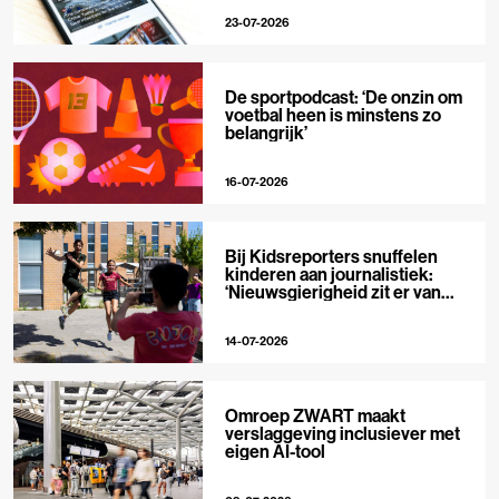
23-07-2026
De sportpodcast: ‘De onzin om
voetbal heen is minstens zo
belangrijk’
16-07-2026
Bij Kidsreporters snuffelen
kinderen aan journalistiek:
‘Nieuwsgierigheid zit er van
nature in’
14-07-2026
Omroep ZWART maakt
verslaggeving inclusiever met
eigen AI-tool