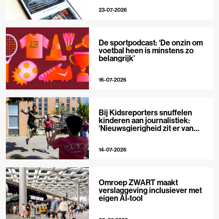
23-07-2026
De sportpodcast: ‘De onzin om
voetbal heen is minstens zo
belangrijk’
16-07-2026
Bij Kidsreporters snuffelen
kinderen aan journalistiek:
‘Nieuwsgierigheid zit er van
nature in’
14-07-2026
Omroep ZWART maakt
verslaggeving inclusiever met
eigen AI-tool