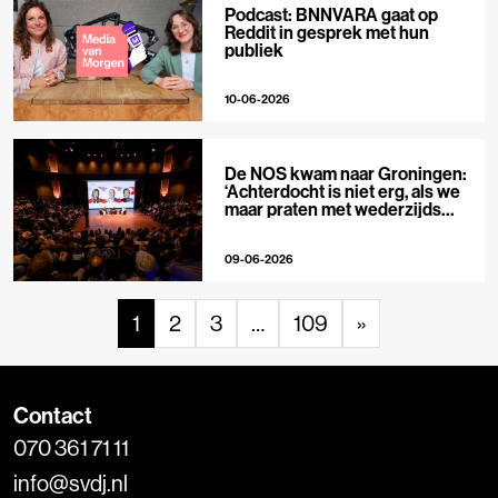
Podcast: BNNVARA gaat op
Reddit in gesprek met hun
publiek
10-06-2026
De NOS kwam naar Groningen:
‘Achterdocht is niet erg, als we
maar praten met wederzijds
respect’
09-06-2026
1
2
3
…
109
»
Contact
070 361 71 11
info@svdj.nl