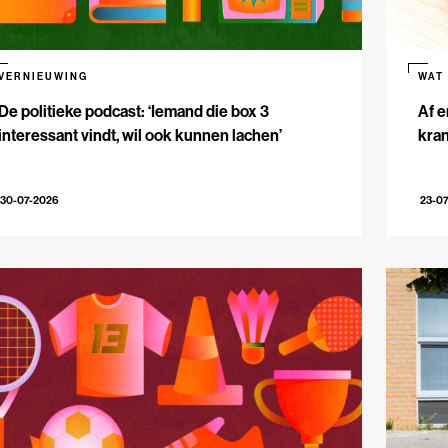
VERNIEUWING
WAT
De politieke podcast: ‘Iemand die box 3
Af e
interessant vindt, wil ook kunnen lachen’
kran
30-07-2026
23-0