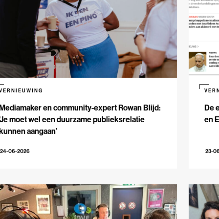
VERNIEUWING
VER
Mediamaker en community-expert Rowan Blijd:
De e
‘Je moet wel een duurzame publieksrelatie
en 
kunnen aangaan’
24-06-2026
23-0