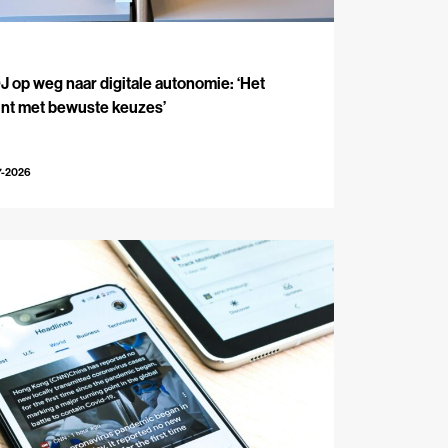
J
 op weg naar digitale autonomie: ‘Het
int met bewuste keuzes’
7-2026