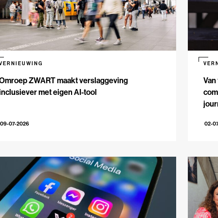
VERNIEUWING
VER
Omroep ZWART maakt verslaggeving
Van 
inclusiever met eigen AI-tool
comm
jour
09-07-2026
02-0