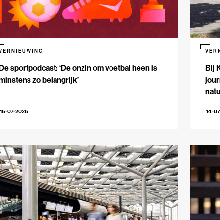
VERNIEUWING
VER
De sportpodcast: ‘De onzin om voetbal heen is
Bij 
minstens zo belangrijk’
jour
natu
16-07-2026
14-0