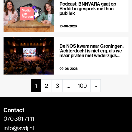
Podcast: BNNVARA gaat op
Reddit in gesprek met hun
publiek
10-06-2026
De NOS kwam naar Groningen:
‘Achterdocht is niet erg, als we
maar praten met wederzijds
respect’
09-06-2026
1
2
3
…
109
»
Contact
070 361 71 11
info@svdj.nl