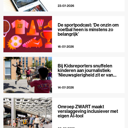
23-07-2026
De sportpodcast: ‘De onzin om
voetbal heen is minstens zo
belangrijk’
16-07-2026
Bij Kidsreporters snuffelen
kinderen aan journalistiek:
‘Nieuwsgierigheid zit er van
nature in’
14-07-2026
Omroep ZWART maakt
verslaggeving inclusiever met
eigen AI-tool