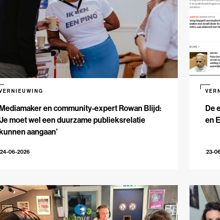
VERNIEUWING
VER
Mediamaker en community-expert Rowan Blijd:
De e
‘Je moet wel een duurzame publieksrelatie
en 
kunnen aangaan’
24-06-2026
23-0