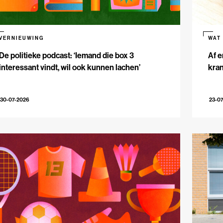
VERNIEUWING
WAT
De politieke podcast: ‘Iemand die box 3
Af e
interessant vindt, wil ook kunnen lachen’
kran
30-07-2026
23-0