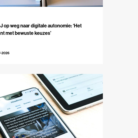
J
 op weg naar digitale autonomie: ‘Het
int met bewuste keuzes’
7-2026