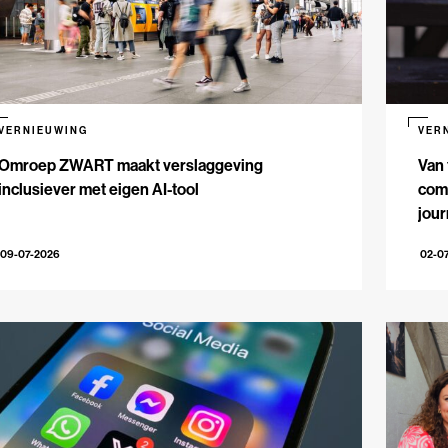
VERNIEUWING
VER
Omroep ZWART maakt verslaggeving
Van 
inclusiever met eigen AI-tool
comm
jour
09-07-2026
02-0