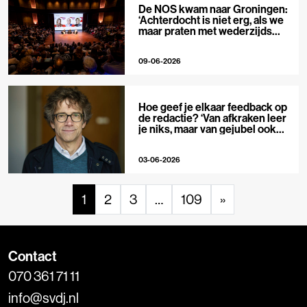
De NOS kwam naar Groningen:
‘Achterdocht is niet erg, als we
maar praten met wederzijds
respect’
09-06-2026
Hoe geef je elkaar feedback op
de redactie? ‘Van afkraken leer
je niks, maar van gejubel ook
niet’
03-06-2026
1
2
3
…
109
»
Contact
070 361 71 11
info@svdj.nl