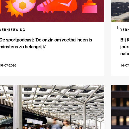
VERNIEUWING
VER
De sportpodcast: ‘De onzin om voetbal heen is
Bij 
minstens zo belangrijk’
jour
natu
16-07-2026
14-0