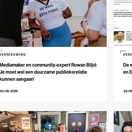
VERNIEUWING
VER
Mediamaker en community-expert Rowan Blijd:
De e
‘Je moet wel een duurzame publieksrelatie
en 
kunnen aangaan’
24-06-2026
23-0