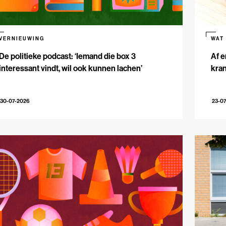
VERNIEUWING
WAT
De politieke podcast: ‘Iemand die box 3
Af e
interessant vindt, wil ook kunnen lachen’
kran
30-07-2026
23-0