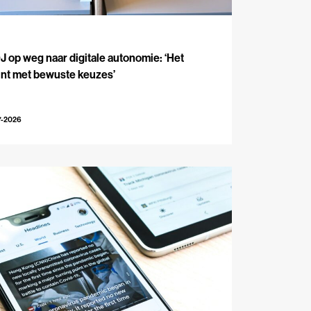
J
 op weg naar digitale autonomie: ‘Het
int met bewuste keuzes’
7-2026