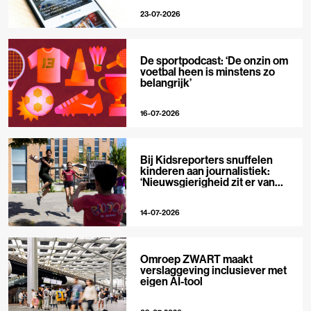
23-07-2026
De sportpodcast: ‘De onzin om
voetbal heen is minstens zo
belangrijk’
16-07-2026
Bij Kidsreporters snuffelen
kinderen aan journalistiek:
‘Nieuwsgierigheid zit er van
nature in’
14-07-2026
Omroep ZWART maakt
verslaggeving inclusiever met
eigen AI-tool