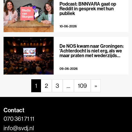
Podcast: BNNVARA gaat op
Reddit in gesprek met hun
publiek
10-06-2026
De NOS kwam naar Groningen:
‘Achterdocht is niet erg, als we
maar praten met wederzijds
respect’
09-06-2026
1
2
3
…
109
»
Contact
070 361 71 11
info@svdj.nl